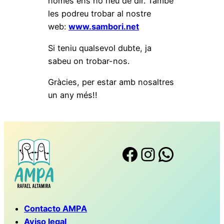
només ens ho heu de dir. També
les podreu trobar al nostre
web:
www.sambori.net
Si teniu qualsevol dubte, ja
sabeu on trobar-nos.
Gràcies, per estar amb nosaltres
un any més!!
Facebook
Instagram
WhatsApp
Contacto AMPA
Aviso legal