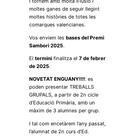
I tornem amb molta il·lusió i
moltes ganes de seguir llegint
moltes històries de totes les
comarques valencianes.
Vos enviem les
bases del Premi
Sambori 2025
.
El
termini
finalitza el
7 de febrer
de 2025
.
NOVETAT ENGUANY!!!!
: es
poden presentar TREBALLS
GRUPALS, a partir de 2n cicle
d’Educació Primària, amb un
màxim de 3 alumnes per grup.
I tal com encetàrem l’any passat,
l’alumnat de 2n curs d’Ed.